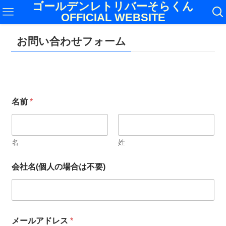
ゴールデンレトリバーそらくん
OFFICIAL WEBSITE
お問い合わせフォーム
名
名前
*
前
名
前
お
問
名
姓
い
合
会社名(個人の場合は不要)
わ
せ
内
容
メールアドレス
*